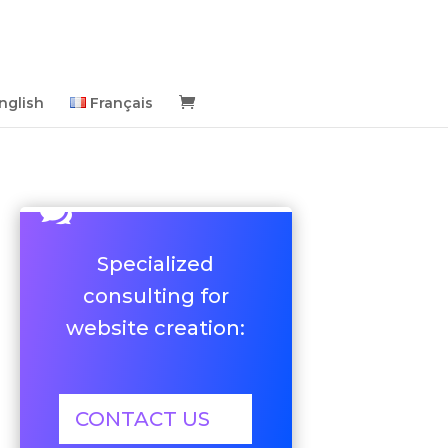
nglish
Français

Specialized
consulting for
website creation:
CONTACT US