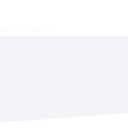
nglish
Français
o,