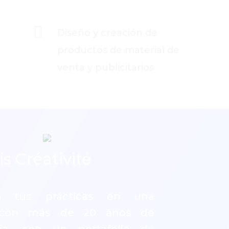

Diseño y creación de
productos de material de
venta y publicitarios
s Créativité
llo tus prácticas en una
 con más de 20 años de