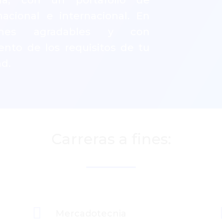
cia, con un portafolio de
nacional e internacional. En
ciones agradables y con
nto de los requisitos de tu
ad.
Carreras a fines:

Mercadotecnia