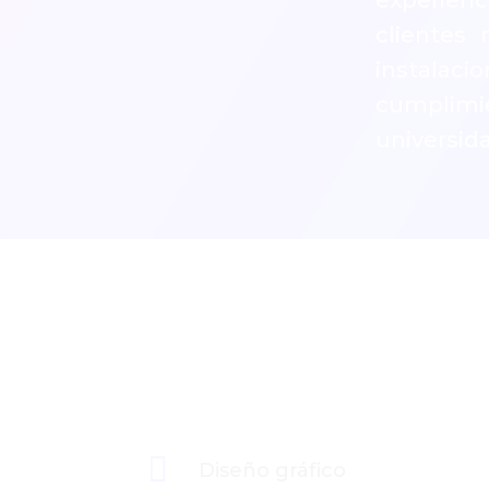
experien
clientes 
instala
cumplimie
universid

Diseño gráfico